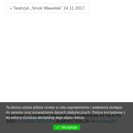
« Teatrzyk „Smok Wawelski” 24.11.2017
Ta strona używa plików cookie w celu usprawnienia i ułatwienia dostępu
do serwisu oraz prowadzenia danych statystycznych. Dalsze korzystanie z
Copyright (c) Katolickie Niepubliczne Przedszkole im.Ojca Pio
tej witryny oznacza akceptację tego stanu rzeczy.
2020 |
BrandArt DESIGN
| ADMINISTRACJA
Networking24
Akceptuję