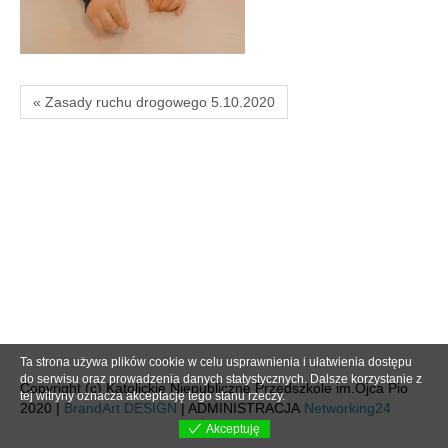
« Zasady ruchu drogowego 5.10.2020
Ta strona używa plików cookie w celu usprawnienia i ułatwienia dostępu
do serwisu oraz prowadzenia danych statystycznych. Dalsze korzystanie z
Copyright (c) Katolickie Niepubliczne Przedszkole im.Ojca Pio
tej witryny oznacza akceptację tego stanu rzeczy.
2020 |
BrandArt DESIGN
| ADMINISTRACJA
Networking24
Akceptuję