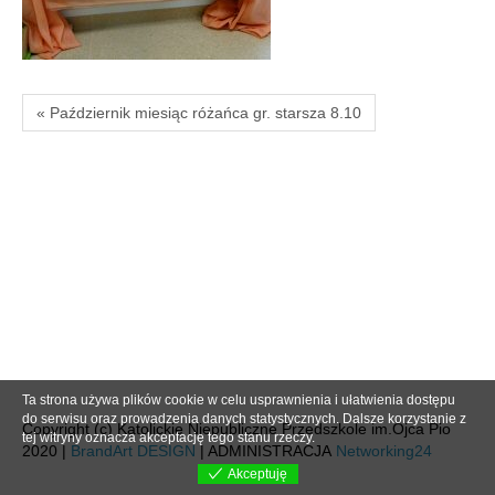
« Październik miesiąc różańca gr. starsza 8.10
Ta strona używa plików cookie w celu usprawnienia i ułatwienia dostępu
do serwisu oraz prowadzenia danych statystycznych. Dalsze korzystanie z
Copyright (c) Katolickie Niepubliczne Przedszkole im.Ojca Pio
tej witryny oznacza akceptację tego stanu rzeczy.
2020 |
BrandArt DESIGN
| ADMINISTRACJA
Networking24
Akceptuję