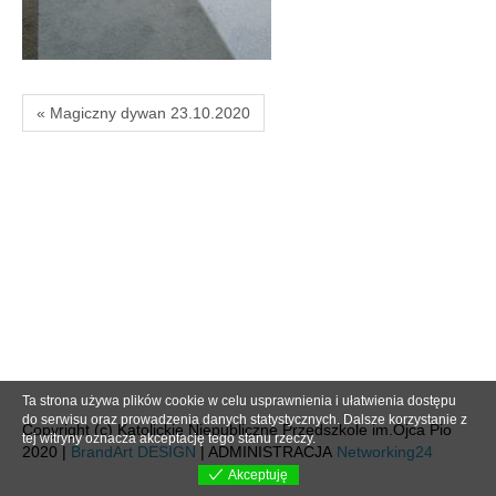
« Magiczny dywan 23.10.2020
Ta strona używa plików cookie w celu usprawnienia i ułatwienia dostępu
do serwisu oraz prowadzenia danych statystycznych. Dalsze korzystanie z
Copyright (c) Katolickie Niepubliczne Przedszkole im.Ojca Pio
tej witryny oznacza akceptację tego stanu rzeczy.
2020 |
BrandArt DESIGN
| ADMINISTRACJA
Networking24
Akceptuję