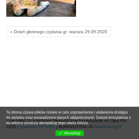
« Dzień głośnego czytania gr. starsza 29.09.2020
Ta strona używa plików cookie w celu usprawnienia i ułatwienia dostępu
do serwisu oraz prowadzenia danych statystycznych. Dalsze korzystanie z
Copyright (c) Katolickie Niepubliczne Przedszkole im.Ojca Pio
tej witryny oznacza akceptację tego stanu rzeczy.
2020 |
BrandArt DESIGN
| ADMINISTRACJA
Networking24
Akceptuję