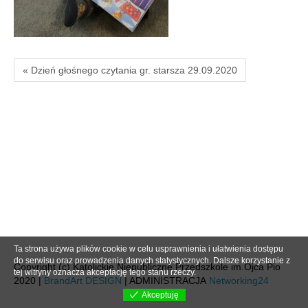
« Dzień głośnego czytania gr. starsza 29.09.2020
Ta strona używa plików cookie w celu usprawnienia i ułatwienia dostępu
do serwisu oraz prowadzenia danych statystycznych. Dalsze korzystanie z
Copyright (c) Katolickie Niepubliczne Przedszkole im.Ojca Pio
tej witryny oznacza akceptację tego stanu rzeczy.
2020 |
BrandArt DESIGN
| ADMINISTRACJA
Networking24
Akceptuję