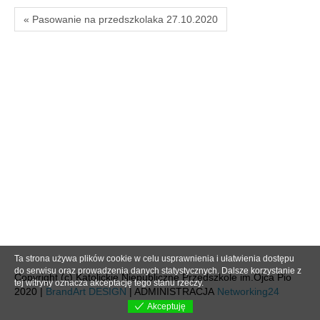
« Pasowanie na przedszkolaka 27.10.2020
Ta strona używa plików cookie w celu usprawnienia i ułatwienia dostępu
do serwisu oraz prowadzenia danych statystycznych. Dalsze korzystanie z
Copyright (c) Katolickie Niepubliczne Przedszkole im.Ojca Pio
tej witryny oznacza akceptację tego stanu rzeczy.
2020 |
BrandArt DESIGN
| ADMINISTRACJA
Networking24
Akceptuję