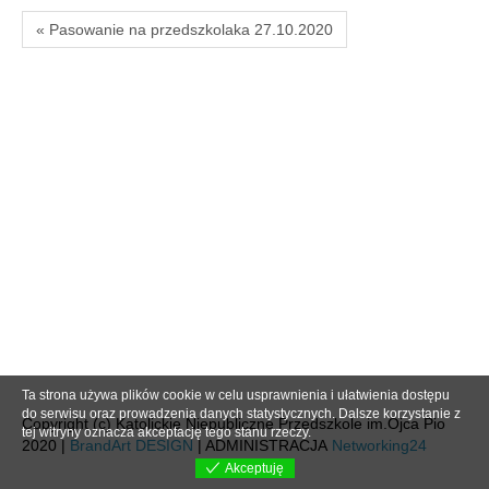
« Pasowanie na przedszkolaka 27.10.2020
Ta strona używa plików cookie w celu usprawnienia i ułatwienia dostępu
do serwisu oraz prowadzenia danych statystycznych. Dalsze korzystanie z
Copyright (c) Katolickie Niepubliczne Przedszkole im.Ojca Pio
tej witryny oznacza akceptację tego stanu rzeczy.
2020 |
BrandArt DESIGN
| ADMINISTRACJA
Networking24
Akceptuję