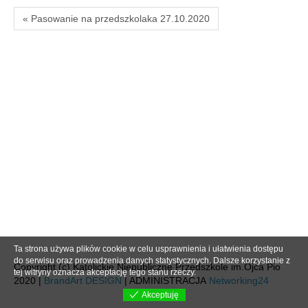
« Pasowanie na przedszkolaka 27.10.2020
Ta strona używa plików cookie w celu usprawnienia i ułatwienia dostępu
do serwisu oraz prowadzenia danych statystycznych. Dalsze korzystanie z
Copyright (c) Katolickie Niepubliczne Przedszkole im.Ojca Pio
tej witryny oznacza akceptację tego stanu rzeczy.
2020 |
BrandArt DESIGN
| ADMINISTRACJA
Networking24
Akceptuję