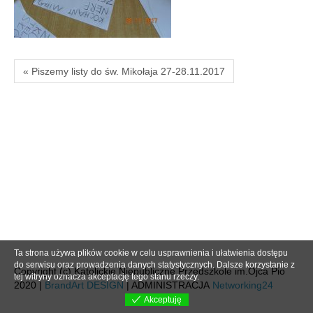
« Piszemy listy do św. Mikołaja 27-28.11.2017
Ta strona używa plików cookie w celu usprawnienia i ułatwienia dostępu
do serwisu oraz prowadzenia danych statystycznych. Dalsze korzystanie z
Copyright (c) Katolickie Niepubliczne Przedszkole im.Ojca Pio
tej witryny oznacza akceptację tego stanu rzeczy.
2020 |
BrandArt DESIGN
| ADMINISTRACJA
Networking24
Akceptuję