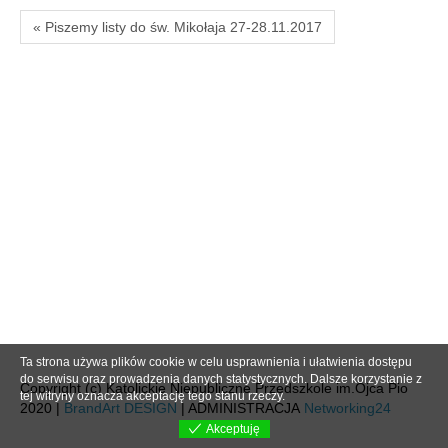
« Piszemy listy do św. Mikołaja 27-28.11.2017
Ta strona używa plików cookie w celu usprawnienia i ułatwienia dostępu
do serwisu oraz prowadzenia danych statystycznych. Dalsze korzystanie z
Copyright (c) Katolickie Niepubliczne Przedszkole im.Ojca Pio
tej witryny oznacza akceptację tego stanu rzeczy.
2020 |
BrandArt DESIGN
| ADMINISTRACJA
Networking24
Akceptuję