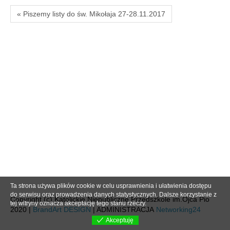
« Piszemy listy do św. Mikołaja 27-28.11.2017
Ta strona używa plików cookie w celu usprawnienia i ułatwienia dostępu
do serwisu oraz prowadzenia danych statystycznych. Dalsze korzystanie z
Copyright (c) Katolickie Niepubliczne Przedszkole im.Ojca Pio
tej witryny oznacza akceptację tego stanu rzeczy.
2020 |
BrandArt DESIGN
| ADMINISTRACJA
Networking24
Akceptuję