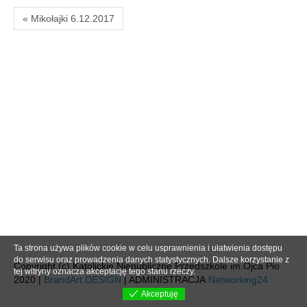
« Mikołajki 6.12.2017
Ta strona używa plików cookie w celu usprawnienia i ułatwienia dostępu
do serwisu oraz prowadzenia danych statystycznych. Dalsze korzystanie z
Copyright (c) Katolickie Niepubliczne Przedszkole im.Ojca Pio
tej witryny oznacza akceptację tego stanu rzeczy.
2020 |
BrandArt DESIGN
| ADMINISTRACJA
Networking24
Akceptuję