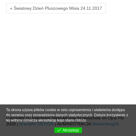
« Światowy Dzień Pluszowego Misia 24.11.2017
Ta strona używa plików cookie w celu usprawnienia i ułatwienia dostępu
do serwisu oraz prowadzenia danych statystycznych. Dalsze korzystanie z
Copyright (c) Katolickie Niepubliczne Przedszkole im.Ojca Pio
tej witryny oznacza akceptację tego stanu rzeczy.
2020 |
BrandArt DESIGN
| ADMINISTRACJA
Networking24
Akceptuję