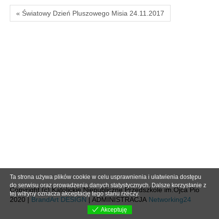
« Światowy Dzień Pluszowego Misia 24.11.2017
Ta strona używa plików cookie w celu usprawnienia i ułatwienia dostępu
do serwisu oraz prowadzenia danych statystycznych. Dalsze korzystanie z
Copyright (c) Katolickie Niepubliczne Przedszkole im.Ojca Pio
tej witryny oznacza akceptację tego stanu rzeczy.
2020 |
BrandArt DESIGN
| ADMINISTRACJA
Networking24
Akceptuję