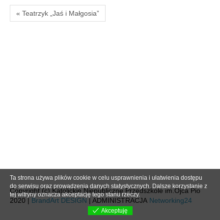
« Teatrzyk „Jaś i Małgosia”
Ta strona używa plików cookie w celu usprawnienia i ułatwienia dostępu
do serwisu oraz prowadzenia danych statystycznych. Dalsze korzystanie z
Copyright (c) Katolickie Niepubliczne Przedszkole im.Ojca Pio
tej witryny oznacza akceptację tego stanu rzeczy.
2020 |
BrandArt DESIGN
| ADMINISTRACJA
Networking24
Akceptuję