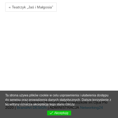
« Teatrzyk „Jaś i Małgosia”
Ta strona używa plików cookie w celu usprawnienia i ułatwienia dostępu
do serwisu oraz prowadzenia danych statystycznych. Dalsze korzystanie z
Copyright (c) Katolickie Niepubliczne Przedszkole im.Ojca Pio
tej witryny oznacza akceptację tego stanu rzeczy.
2020 |
BrandArt DESIGN
| ADMINISTRACJA
Networking24
Akceptuję