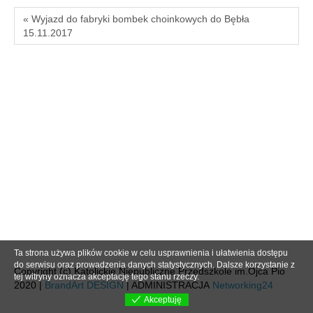
« Wyjazd do fabryki bombek choinkowych do Bębła
15.11.2017
Ta strona używa plików cookie w celu usprawnienia i ułatwienia dostępu
do serwisu oraz prowadzenia danych statystycznych. Dalsze korzystanie z
Copyright (c) Katolickie Niepubliczne Przedszkole im.Ojca Pio
tej witryny oznacza akceptację tego stanu rzeczy.
2020 |
BrandArt DESIGN
| ADMINISTRACJA
Networking24
Akceptuję