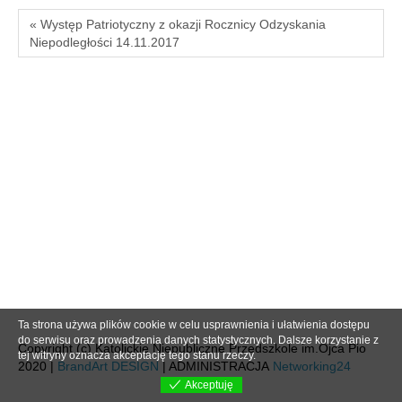
« Występ Patriotyczny z okazji Rocznicy Odzyskania
Niepodległości 14.11.2017
Ta strona używa plików cookie w celu usprawnienia i ułatwienia dostępu
do serwisu oraz prowadzenia danych statystycznych. Dalsze korzystanie z
Copyright (c) Katolickie Niepubliczne Przedszkole im.Ojca Pio
tej witryny oznacza akceptację tego stanu rzeczy.
2020 |
BrandArt DESIGN
| ADMINISTRACJA
Networking24
Akceptuję