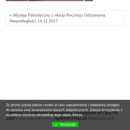
« Występ Patriotyczny z okazji Rocznicy Odzyskania
Niepodległości 14.11.2017
Ta strona używa plików cookie w celu usprawnienia i ułatwienia dostępu
do serwisu oraz prowadzenia danych statystycznych. Dalsze korzystanie z
Copyright (c) Katolickie Niepubliczne Przedszkole im.Ojca Pio
tej witryny oznacza akceptację tego stanu rzeczy.
2020 |
BrandArt DESIGN
| ADMINISTRACJA
Networking24
Akceptuję