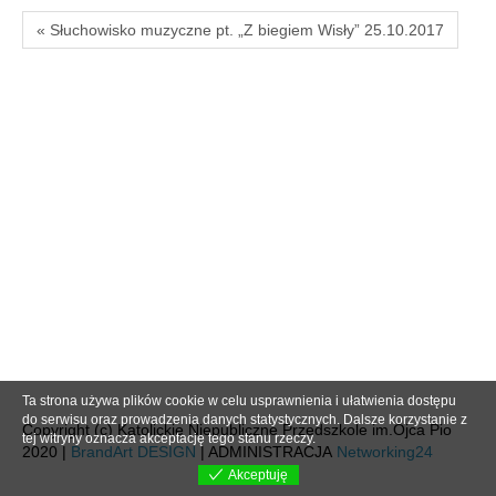
« Słuchowisko muzyczne pt. „Z biegiem Wisły” 25.10.2017
Ta strona używa plików cookie w celu usprawnienia i ułatwienia dostępu
do serwisu oraz prowadzenia danych statystycznych. Dalsze korzystanie z
Copyright (c) Katolickie Niepubliczne Przedszkole im.Ojca Pio
tej witryny oznacza akceptację tego stanu rzeczy.
2020 |
BrandArt DESIGN
| ADMINISTRACJA
Networking24
Akceptuję