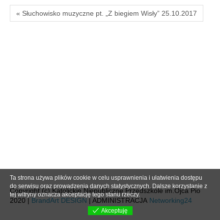
« Słuchowisko muzyczne pt. „Z biegiem Wisły” 25.10.2017
Ta strona używa plików cookie w celu usprawnienia i ułatwienia dostępu
do serwisu oraz prowadzenia danych statystycznych. Dalsze korzystanie z
Copyright (c) Katolickie Niepubliczne Przedszkole im.Ojca Pio
tej witryny oznacza akceptację tego stanu rzeczy.
2020 |
BrandArt DESIGN
| ADMINISTRACJA
Networking24
Akceptuję