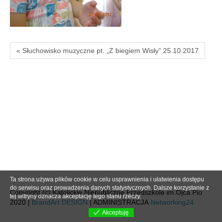
« Słuchowisko muzyczne pt. „Z biegiem Wisły” 25.10.2017
Ta strona używa plików cookie w celu usprawnienia i ułatwienia dostępu
do serwisu oraz prowadzenia danych statystycznych. Dalsze korzystanie z
Copyright (c) Katolickie Niepubliczne Przedszkole im.Ojca Pio
tej witryny oznacza akceptację tego stanu rzeczy.
2020 |
BrandArt DESIGN
| ADMINISTRACJA
Networking24
Akceptuję