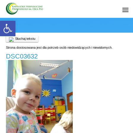
Open toolbar
Słuchaj tekstu
Strona dostosowana jest dla potrzeb osób niedowidzących i niewidomych.
DSC03632