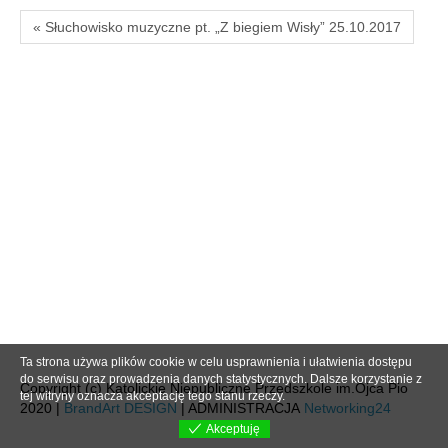
« Słuchowisko muzyczne pt. „Z biegiem Wisły” 25.10.2017
Ta strona używa plików cookie w celu usprawnienia i ułatwienia dostępu
do serwisu oraz prowadzenia danych statystycznych. Dalsze korzystanie z
Copyright (c) Katolickie Niepubliczne Przedszkole im.Ojca Pio
tej witryny oznacza akceptację tego stanu rzeczy.
2020 |
BrandArt DESIGN
| ADMINISTRACJA
Networking24
Akceptuję